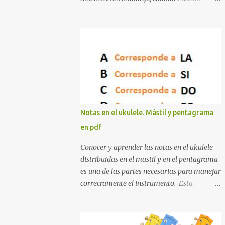
rearmonizando, creando o simplemente
buscando nuevas armonías, necesitamos
tenerlos todos. Así que, para esos casos, os
traigo un pdf con "casi" todos los acordes de
ukelele. Vale, igual es una exageración pero
son muchos :-) Espero que lo utilicéis mucho
este pdf.
Notas en el ukulele. Mástil y pentagrama
en pdf
Conocer y aprender las notas en el ukulele
distribuidas en el mastil y en el pentagrama
es una de las partes necesarias para manejar
correcramente el instrumento. Esta
información es útil tanto para entender
cómo se montan los acordes hasta para
poder transcribir cualquier canción de una