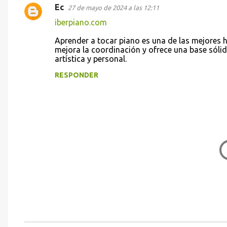
Ec
27 de mayo de 2024 a las 12:11
C
iberpiano.com
o
Aprender a tocar piano es una de las mejores ha
m
mejora la coordinación y ofrece una base sólid
e
artística y personal.
n
RESPONDER
t
a
r
i
o
s