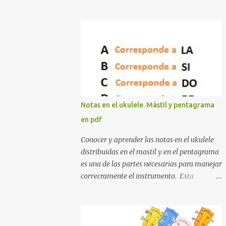
rearmonizando, creando o simplemente
buscando nuevas armonías, necesitamos
tenerlos todos. Así que, para esos casos, os
traigo un pdf con "casi" todos los acordes de
ukelele. Vale, igual es una exageración pero
son muchos :-) Espero que lo utilicéis mucho
este pdf.
Notas en el ukulele. Mástil y pentagrama
en pdf
Conocer y aprender las notas en el ukulele
distribuidas en el mastil y en el pentagrama
es una de las partes necesarias para manejar
correcramente el instrumento. Esta
información es útil tanto para entender
cómo se montan los acordes hasta para
poder transcribir cualquier canción de una
manera rápida. Tono y semitono entre notas